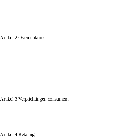
1.4 De werking van artikel 7:404 en artikel 7:407 lid 2 Burgerlijk We
uitdrukkelijk uitgesloten.
1.5 Een afwijking van deze algemene voorwaarden is slechts van kracht
Artikel 2 Overeenkomst
2.1 De overeenkomst tussen Evita Beautycenter en de consument behel
2.2 De consument dient Evita Beautycenter voorafgaand aan de behandel
2.3 Evita Beautycenter is gerechtigd om niet in te gaan op een onrede
2.4 Voorafgaand aan of bij de aanvang van elke behandeling of reeks b
Artikel 3 Verplichtingen consument
3.1 Consument dient Evita Beautycenter op de hoogte te brengen en te 
3.2 Consument dient zich op het eerste verzoek van een medewerker van
Artikel 4 Betaling