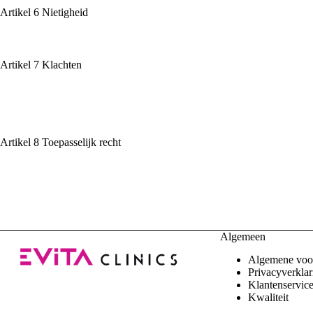
Artikel 6 Nietigheid
In het geval enige bepaling van deze voorwaarden nietig of vernietigbaa
Artikel 7 Klachten
In het geval van ontevredenheid of een klacht van de consument over 
spannen zich vervolgens beiden in om ter zake tot een
oplossing te komen.
Artikel 8 Toepasselijk recht
Op alle tussen de consument en Evita Laser Beautycenter gesloten ove
Algemeen
Algemene voo
Privacyverklar
Klantenservic
Kwaliteit