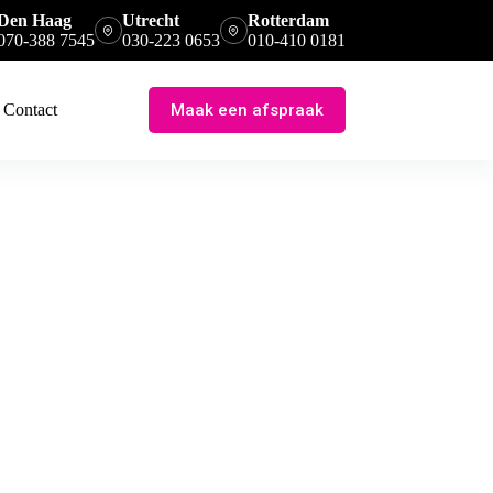
Den Haag
Utrecht
Rotterdam
070-388 7545
030-223 0653
010-410 0181
Maak een afspraak
Contact
 dienstverlening, voor zover deze werkzaamheden binnen het kader in
t 207, 2572 GD Den Haag, Amsterdamsestraatweg 277, 3551 CE Utrecht,