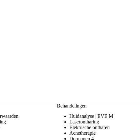
r is, laat dit de geldigheid van de overige bepalingen onverlet.
de behandeling door Evita Beautycenter, meldt de consument dit zo sne
reenkomsten is het Nederlandse recht van toepassing.
Behandelingen
rwaarden
Huidanalyse | EVE M
ing
Laserontharing
e
Elektrische ontharen
Acnetherapie
Dermapen 4