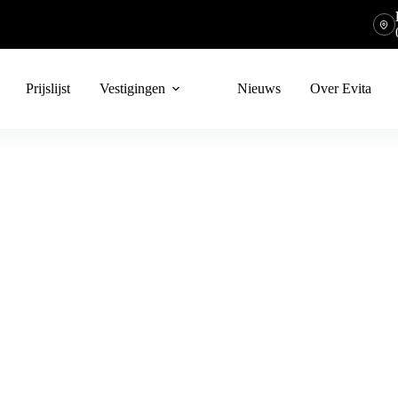
Prijslijst
Vestigingen
Nieuws
Over Evita
t consumenten gesloten behandelingsovereenkomsten/ overeenkomst van
alle medewerkers van Evita Beautycenter gevestigd aan de Kempstraa
08a, 3083 CX te Rotterdam.
Evita Beautycenter opdracht geeft tot een behandeling.
ussen de consument en