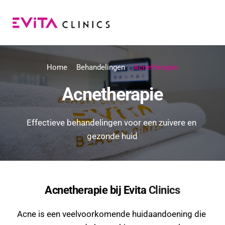
Ga
naar
de
inhoud
Home
Behandelingen
Acnetherapie
Acnetherapie
Effectieve behandelingen voor een zuivere en 
gezonde huid
Acnetherapie bij Evita 
Clinics
Acne is een veelvoorkomende huidaandoening die 