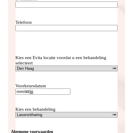
Telefoon
Kies een Evita locatie voordat u een behandeling
selecteert
Voorkeursdatum
MM
slash
DD
Kies een behandeling
slash
JJJJ
Algemene voorwaarden