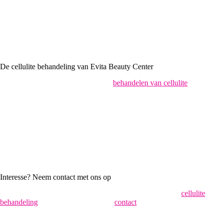
3. Bindweefselmassage
Een bindweefselmassage stimuleert de afvoer van afvalstoffen,
bevordert de doorbloeding en zet aan tot celvernieuwing. De deukjes
in de huid worden minder diep en het huidoppervlak wordt gladder en
strakker.
De cellulite behandeling van Evita Beauty Center
Evita Beauty Center maakt voor het
behandelen van cellulite
gebruik
van lipomassage. Lipomassage is een techniek van endermologie en
biedt de oplossing voor cellulite. Lipomassage is een plaatselijke,
mechanische simulatie. Het is eigenlijk een mechanische
bindweefselmassage.
Door middel van deze techniek wordt de doorbloeding en de
lymfecirculatie verbeterd. Met als gevolg een versnelde stofwisseling
en het vrijmaken van ingekapselde vetten.
Interesse? Neem contact met ons op
Bent u geïnteresseerd in een pijnloze, veilige en effectieve
cellulite
behandeling
? Neem dan vrijblijvend
contact
op met Evita Beauty
Center. We laten u graag kennismaken met onze uitgebreide
mogelijkheden.