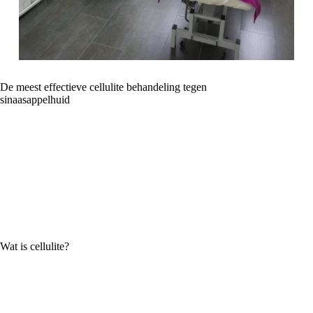
De meest effectieve cellulite behandeling tegen
sinaasappelhuid
26 mei 2017
Nieuws
Heeft u last van cellulite? De welbekende sinaasappelhuid? Vervelend,
maar u kunt er iets aan laten doen. Bent u benieuwd naar de meest
effectieve cellulite behandeling? Lees dan vooral verder, want in dit
artikel behandelen we de verschillende mogelijkheden om cellulite
tegen te gaan.
Wat is cellulite?
Cellulite is oppervlakkig vetweefsel dat in het oog springt door een
verslechterde doorbloeding. Het zijn ophopingen van vocht, vet en
afvalstoffen. Wist u dat 90% van de vrouwen in meer of mindere mate
last heeft van de sinaasappelhuid? Cellulite komt met name op de